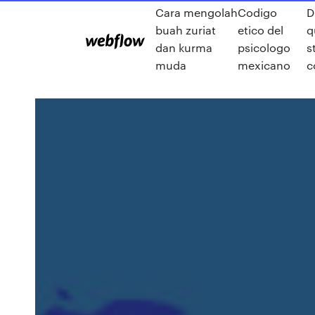
Cara mengolah
Codigo
D
buah zuriat
etico del
q
dan kurma
psicologo
s
muda
mexicano
c