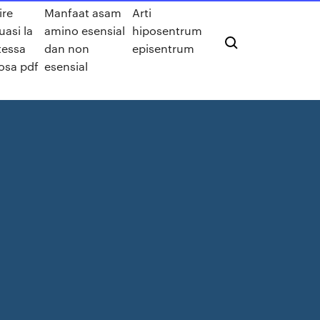
ire
Manfaat asam
Arti
uasi la
amino esensial
hiposentrum
tessa
dan non
episentrum
osa pdf
esensial